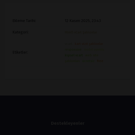
Ekleme Tarihi:
12 Kasım 2025, 23:43
Kategori:
Html5 vCart Şablonlar
vcart
kart vizit şablonlar
responsive
mobil uyumlu
Etiketler:
kişisel vcart
web site
şablonları
ücretsiz
free
Destekleyenler