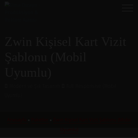
Zwin Kişisel Kart Vizit
Şablonu (Mobil
Uyumlu)
Modern ve Şık Tasarım
Full Responsive (Mobil
Uyumlu)
Anasayfa
Paketler
Zwin Kişisel Kart Vizit Şablonu (Mobil
●
●
Uyumlu)