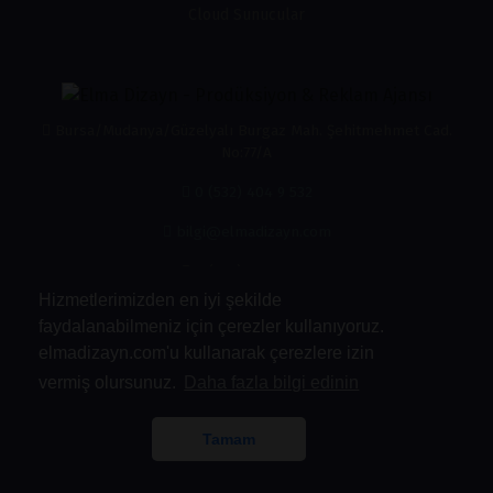
Cloud Sunucular
Bursa/Mudanya/Güzelyalı Burgaz Mah. Şehitmehmet Cad.
No:77/A
0 (532) 404 9 532
bilgi@elmadizayn.com
0 (532) 404 9 532
Hizmetlerimizden en iyi şekilde
faydalanabilmeniz için çerezler kullanıyoruz.
elmadizayn.com'u kullanarak çerezlere izin
vermiş olursunuz.
Daha fazla bilgi edinin
Kabul Ettiğimiz Ödemeler
Tamam