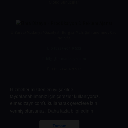
Cloud Sunucular
Bursa/Mudanya/Güzelyalı Burgaz Mah. Şehitmehmet Cad.
No:77/A
0 (532) 404 9 532
bilgi@elmadizayn.com
0 (532) 404 9 532
Hizmetlerimizden en iyi şekilde
faydalanabilmeniz için çerezler kullanıyoruz.
elmadizayn.com'u kullanarak çerezlere izin
vermiş olursunuz.
Daha fazla bilgi edinin
Kabul Ettiğimiz Ödemeler
Tamam