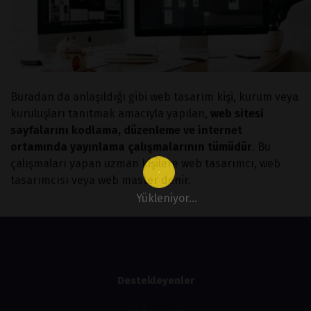
Buradan da anlaşıldığı gibi web tasarım kişi, kurum veya
kuruluşları tanıtmak amacıyla yapılan,
web sitesi
sayfalarını kodlama, düzenleme ve internet
ortamında yayınlama çalışmalarının tümüdür
. Bu
çalışmaları yapan uzman kişilere web tasarımcı, web
tasarımcısı veya web master denir.
Yükleniyor...
Destekleyenler