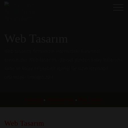
Web Tasarım
Web tasarım, firmanızın internetteki kurumsal
arayüzüdür. Web tasarım, işlevsel yönden kolay kullanımı,
sade ve kolay erişilebilir içeriği ile sizin interaktif
ortamdaki kimliğinizdir.
Anasayfa
Hizmetlerimiz
Web Tasarım
●
●
Web Tasarım