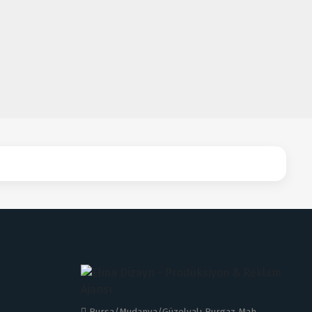
Bursa/Mudanya/Güzelyalı Burgaz Mah.