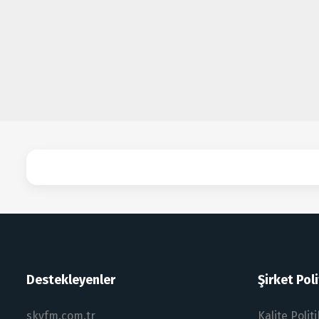
Destekleyenler
Şirket Poli
skyfm.com.tr
Kalite Polit