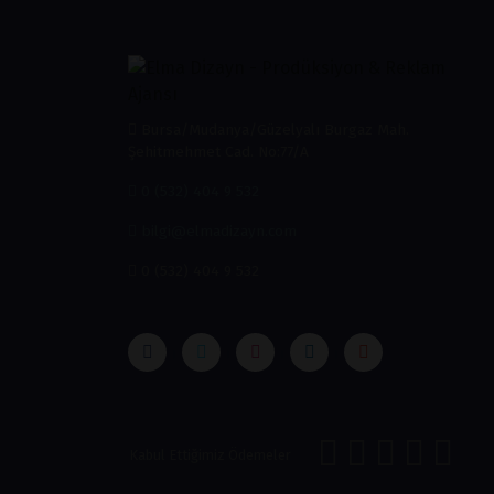
Bursa/Mudanya/Güzelyalı Burgaz Mah.
Şehitmehmet Cad. No:77/A
0 (532) 404 9 532
bilgi@elmadizayn.com
0 (532) 404 9 532
Kabul Ettiğimiz Ödemeler