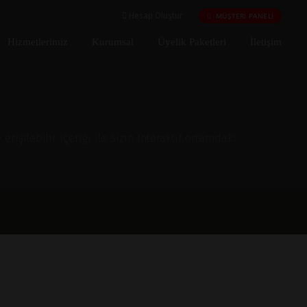
MÜŞTERİ PANELİ
Hesap Oluştur
Hizmetlerimiz
Kurumsal
Üyelik Paketleri
İletişim
işilebilir içeriği ile sizin interaktif ortamdaki