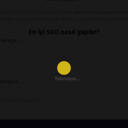
Arama Motoru Optimizasyonu,
web sitelerimizin arama moto
e diğer arama motorlarında daha iyi konumlarda (sıralamalarda
En iyi SEO nasıl yapılır?
üreçtir. ...
Yükleniyor...
zırlayın. ...
izi gözden geçirin.