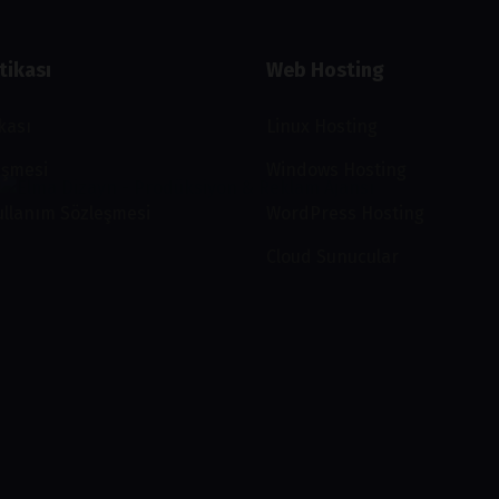
tikası
Web Hosting
ikası
Linux Hosting
eşmesi
Windows Hosting
ullanım Sözleşmesi
WordPress Hosting
Cloud Sunucular