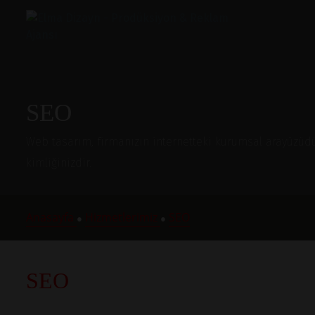
SEO
Web tasarım, firmanızın internetteki kurumsal arayüzüdür.
kimliğinizdir.
Anasayfa
Hizmetlerimiz
SEO
●
●
SEO