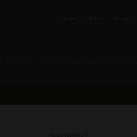
Paketler
3D Baskı
Hosting
 Web tasarım, işlevsel yönden kolay kullanımı, sade ve kolay er
Seo Nedir?