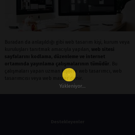
Buradan da anlaşıldığı gibi web tasarım kişi, kurum veya
kuruluşları tanıtmak amacıyla yapılan,
web sitesi
sayfalarını kodlama, düzenleme ve internet
ortamında yayınlama çalışmalarının tümüdür
. Bu
çalışmaları yapan uzman kişilere web tasarımcı, web
tasarımcısı veya web master denir.
Yükleniyor...
Destekleyenler