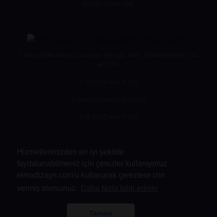
Cloud Sunucular
Bursa/Mudanya/Güzelyalı Burgaz Mah. Şehitmehmet Cad.
No:77/A
0 (532) 404 9 532
bilgi@elmadizayn.com
0 (532) 404 9 532
Hizmetlerimizden en iyi şekilde
faydalanabilmeniz için çerezler kullanıyoruz.
elmadizayn.com'u kullanarak çerezlere izin
vermiş olursunuz.
Daha fazla bilgi edinin
Kabul Ettiğimiz Ödemeler
Tamam