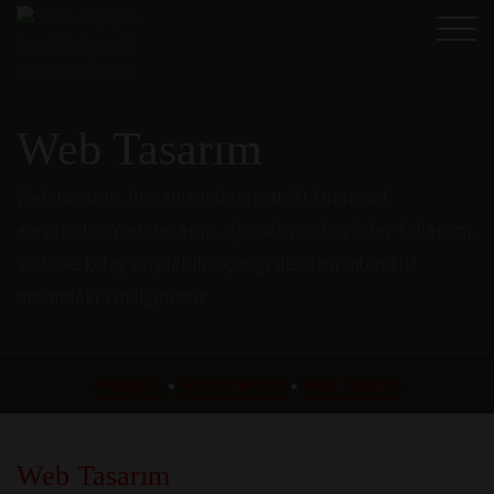
Web Tasarım
Web tasarım, firmanızın internetteki kurumsal
arayüzüdür. Web tasarım, işlevsel yönden kolay kullanımı,
sade ve kolay erişilebilir içeriği ile sizin interaktif
ortamdaki kimliğinizdir.
Anasayfa
Hizmetlerimiz
Web Tasarım
●
●
Web Tasarım