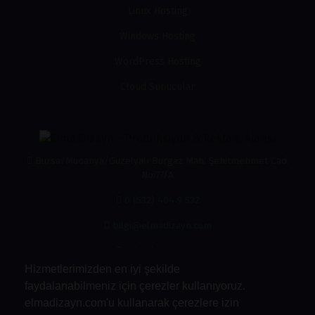
Linux Hosting
Windows Hosting
WordPress Hosting
Cloud Sunucular
Bursa/Mudanya/Güzelyalı Burgaz Mah. Şehitmehmet Cad.
No:77/A
0 (532) 404 9 532
bilgi@elmadizayn.com
0 (532) 404 9 532
Hizmetlerimizden en iyi şekilde
faydalanabilmeniz için çerezler kullanıyoruz.
elmadizayn.com'u kullanarak çerezlere izin