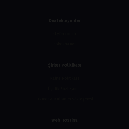
Destekleyenler
skyfm.com.tr
cokdaha.net
Şirket Politikası
Kalite Politikası
Üyelik Sözleşmesi
Hizmet & Kullanım Sözleşmesi
Web Hosting