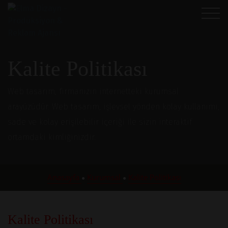
Kalite Politikası
Web tasarım, firmanızın internetteki kurumsal
arayüzüdür. Web tasarım, işlevsel yönden kolay kullanımı,
sade ve kolay erişilebilir içeriği ile sizin interaktif
ortamdaki kimliğinizdir.
Anasayfa
Kurumsal
Kalite Politikası
●
●
Kalite Politikası