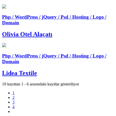
Php / WordPress / jQuery / Psd / Hosting / Logo /
Domain
Olivia Otel Alaçatı
Php / WordPress / jQuery / Psd / Hosting / Logo /
Domain
Lidea Textile
19 kayıttan 1 - 6 arasındaki kayıtlar gösteriliyor
1
2
3
4