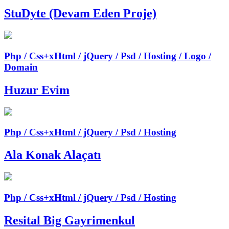
StuDyte (Devam Eden Proje)
Php / Css+xHtml / jQuery / Psd / Hosting / Logo /
Domain
Huzur Evim
Php / Css+xHtml / jQuery / Psd / Hosting
Ala Konak Alaçatı
Php / Css+xHtml / jQuery / Psd / Hosting
Resital Big Gayrimenkul