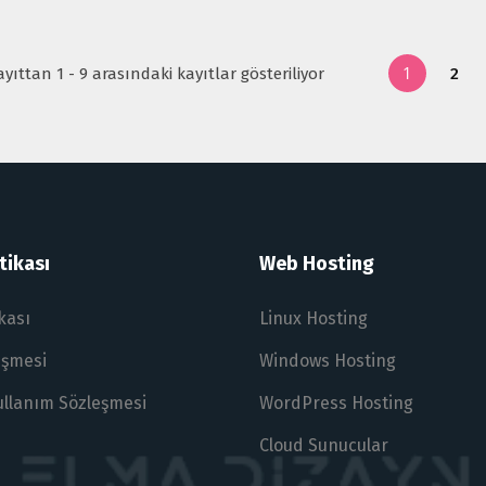
1
ayıttan 1 - 9 arasındaki kayıtlar gösteriliyor
2
tikası
Web Hosting
ikası
Linux Hosting
eşmesi
Windows Hosting
ullanım Sözleşmesi
WordPress Hosting
Cloud Sunucular