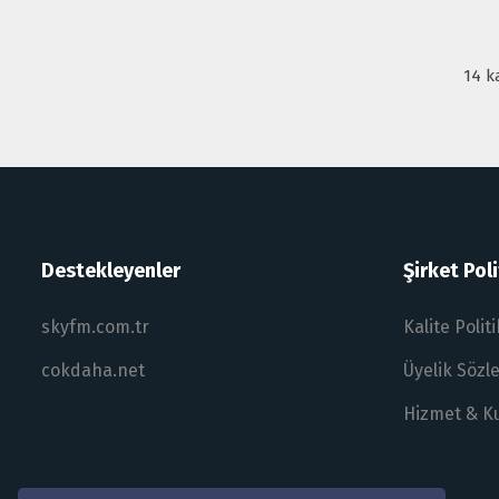
14 k
Destekleyenler
Şirket Poli
skyfm.com.tr
Kalite Polit
cokdaha.net
Üyelik Sözl
Hizmet & K