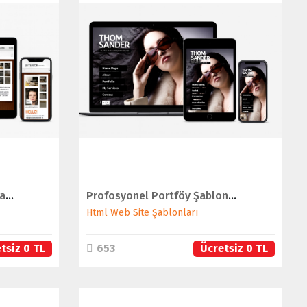
İNCELE
SATIN AL
İç Mimari Site Şablonu (5 Sayfa)
Profosyonel Portföy Şablonu (Tam Ekran Web Şablonu)
Html Web Site Şablonları
tsiz 0 TL
653
Ücretsiz 0 TL