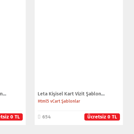
İNCELE
SATIN AL
Flat Kişisel Kart Vizit Şablonu (Mobil Uyumlu)
Leta Kişisel Kart Vizit Şablonu (Mobil Uyumlu)
Html5 vCart Şablonlar
tsiz 0 TL
654
Ücretsiz 0 TL