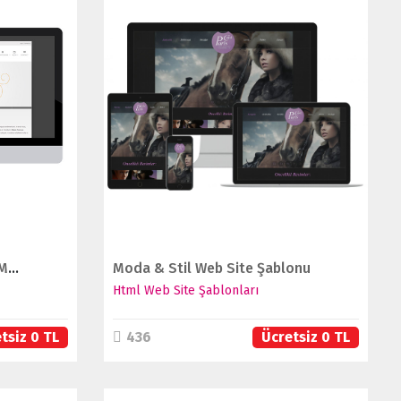
İNCELE
SATIN AL
Di Verso Premium Şablon (Mobil Uyumlu)
Moda & Stil Web Site Şablonu
Html Web Site Şablonları
tsiz 0 TL
436
Ücretsiz 0 TL