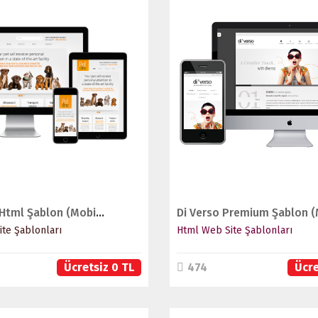
İNCELE
İNCELE
SATIN AL
SATIN AL
Pet Klinik Html Şablon (Mobil Uyumlu Değildir)
te Şablonları
Html Web Site Şablonları
Ücretsiz 0 TL
474
Ücre