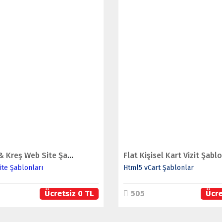
İNCELE
İNCELE
SATIN AL
SATIN AL
Anaokulu & Kreş Web Site Şablonu
te Şablonları
Html5 vCart Şablonlar
Ücretsiz 0 TL
505
Ücre