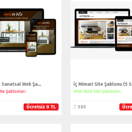
İNCELE
İNCELE
SATIN AL
SATIN AL
Tam Sayfa Sanatsal Web Şablon
te Şablonları
Html Web Site Şablonları
Ücretsiz 0 TL
585
Ücre