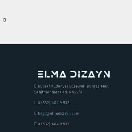
Bursa/Mudanya/Güzelyalı Burgaz Mah.
Şehitmehmet Cad. No:77/A
0 (532) 404 9 532
bilgi@elmadizayn.com
0 (532) 404 9 532