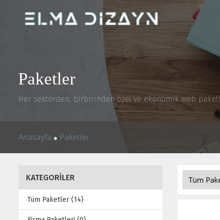
Paketler
Her sektörden, birbirinden özel ve ekonomik web paketle
Anasayfa
Paketler
●
KATEGORİLER
Tüm Paketler (14)
Firma Paketleri (0)