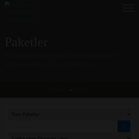
Paketler
Her sektörden, birbirinden özel ve ekonomik web
paketlerimizden, size uygun olanı seçin.
Anasayfa
Paketler
●