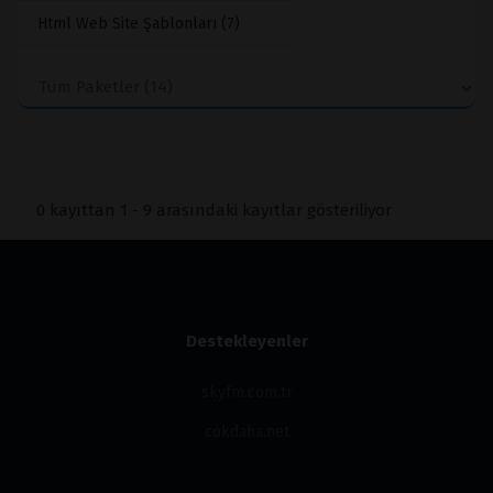
Html Web Site Şablonları (7)
0 kayıttan 1 - 9 arasındaki kayıtlar gösteriliyor
Destekleyenler
skyfm.com.tr
cokdaha.net