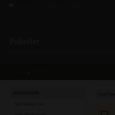
Paketler
Her sektörden, birbirinden özel ve ekonomik web paketle
Anasayfa
Paketler
●
KATEGORİLER
Tüm Paketler (14)
Firma Paketleri (0)