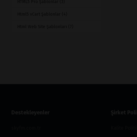
HTML5 Pro Şablonlar (3)
Html5 vCart Şablonlar (4)
Html Web Site Şablonları (7)
Destekleyenler
Şirket Poli
skyfm.com.tr
Kalite Polit