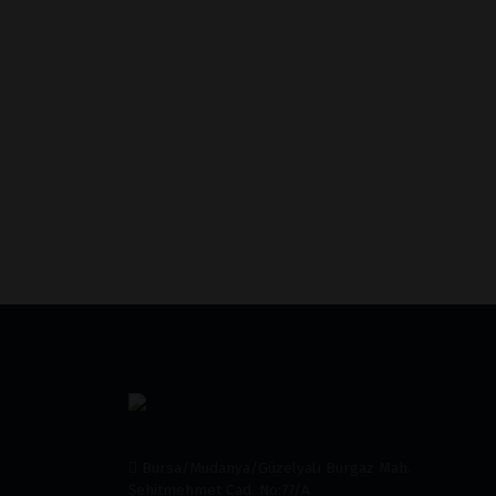
Bursa/Mudanya/Güzelyalı Burgaz Mah.
Şehitmehmet Cad. No:77/A