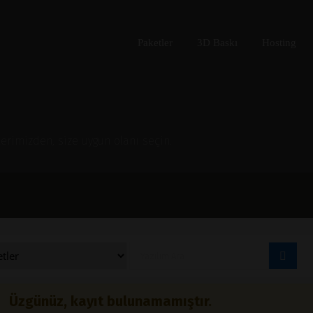
Paketler
3D Baskı
Hosting
rimizden, size uygun olanı seçin.
Üzgünüz, kayıt bulunamamıştır.